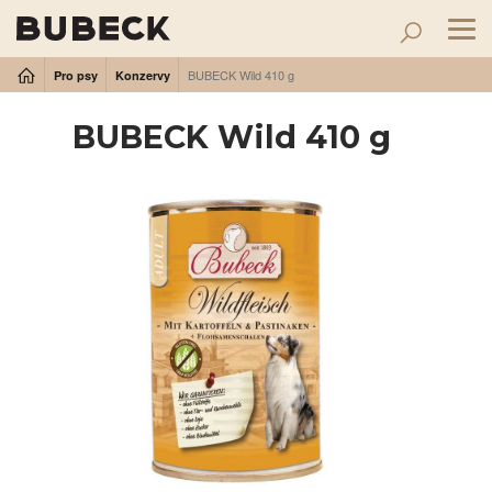
Tog
nav
BUBECK Wild 410 g
Pro psy
Konzervy
BUBECK Wild 410 g