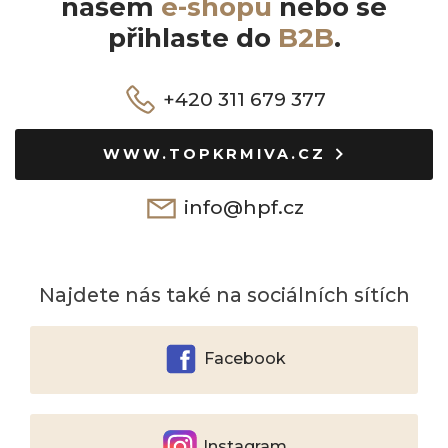
našem
e-shopu
nebo se
přihlaste do
B2B
.
+420 311 679 377
WWW.TOPKRMIVA.CZ
info@hpf.cz
Najdete nás také na sociálních sítích
Facebook
Instagram