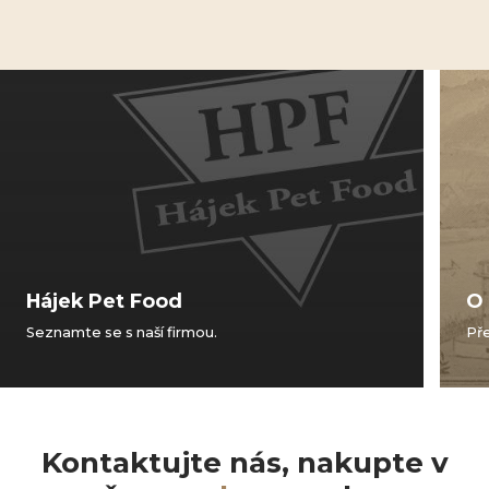
Hájek Pet Food
O
Seznamte se s naší firmou.
Pře
Kontaktujte nás, nakupte v