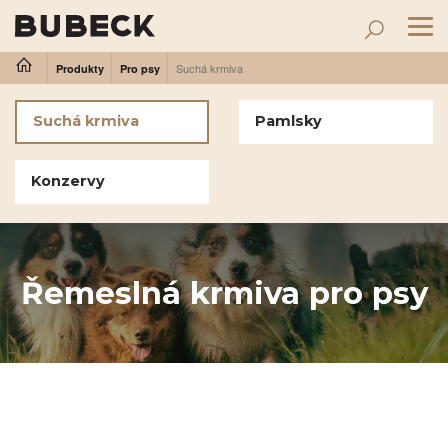
Tog
nav
Suchá krmiva
Produkty
Pro psy
Suchá krmiva
Pamlsky
Konzervy
Řemeslná krmiva pro psy